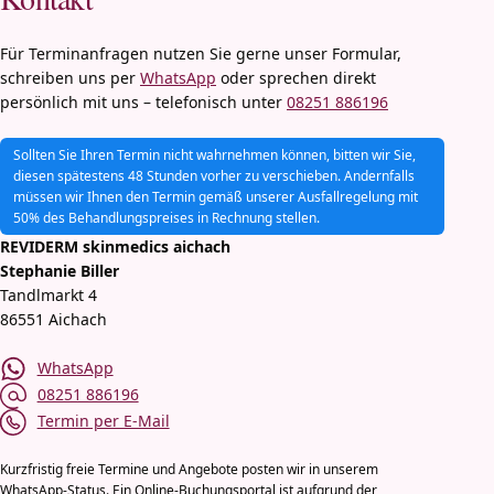
Für Terminanfragen nutzen Sie gerne unser Formular,
schreiben uns per
WhatsApp
oder sprechen direkt
persönlich mit uns – telefonisch unter
08251 886196
Sollten Sie Ihren Termin nicht wahrnehmen können, bitten wir Sie,
diesen spätestens 48 Stunden vorher zu verschieben. Andernfalls
müssen wir Ihnen den Termin gemäß unserer Ausfallregelung mit
50% des Behandlungspreises in Rechnung stellen.
REVIDERM skinmedics aichach
Stephanie Biller
Tandlmarkt 4
86551 Aichach
WhatsApp
08251 886196
Termin per E-Mail
Kurzfristig freie Termine und Angebote posten wir in unserem
WhatsApp-Status. Ein Online-Buchungsportal ist aufgrund der