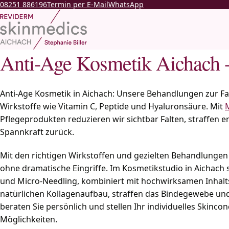
08251 886196
Termin per E-Mail
WhatsApp
Anti-Age Kosmetik Aichach -
Anti-Age Kosmetik in Aichach: Unsere Behandlungen zur Fa
Wirkstoffe wie Vitamin C, Peptide und Hyaluronsäure. Mit
Pflegeprodukten reduzieren wir sichtbar Falten, straffen e
Spannkraft zurück.
Mit den richtigen Wirkstoffen und gezielten Behandlungen 
ohne dramatische Eingriffe. Im Kosmetikstudio in Aichac
und Micro-Needling, kombiniert mit hochwirksamen Inhalts
natürlichen Kollagenaufbau, straffen das Bindegewebe und
beraten Sie persönlich und stellen Ihr individuelles Skinc
Möglichkeiten.