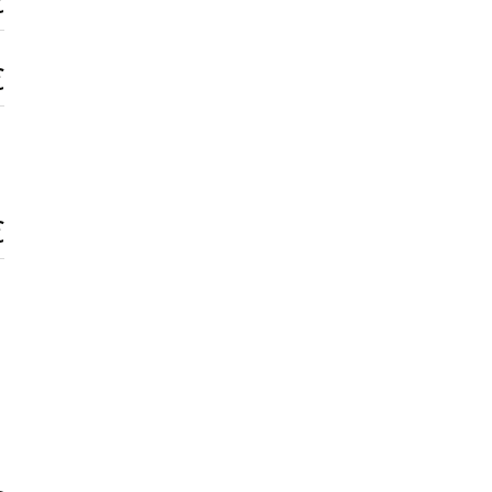
€
€
€