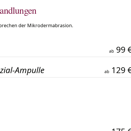
andlungen
rsprechen der Mikrodermabrasion.
99 
ab
zial-Ampulle
129 
ab