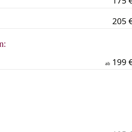
175 
205 
n:
199 
ab