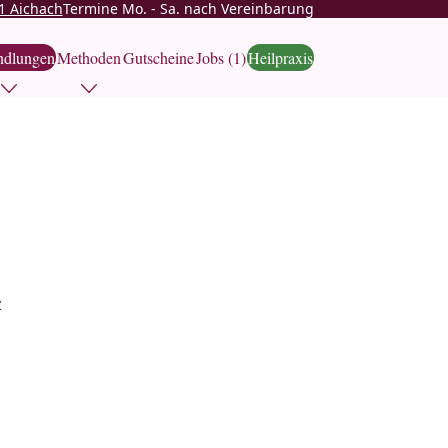
1 Aichach
Termine Mo. - Sa. nach Vereinbarung
ndlungen
Methoden
Gutscheine
Jobs (1)
Heilpraxis
z
n